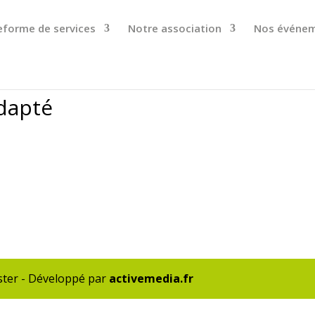
eforme de services
Notre association
Nos événe
adapté
ister - Développé par
activemedia.fr