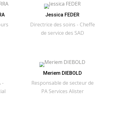
RA
Jessica FEDER
ours
Directrice des soins - Cheffe
de service des SAD
Meriem DIEBOLD
 -
Responsable de secteur de
ial
PA Services Alister