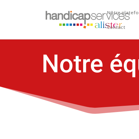
Notre platefo
Contact
Notre éq