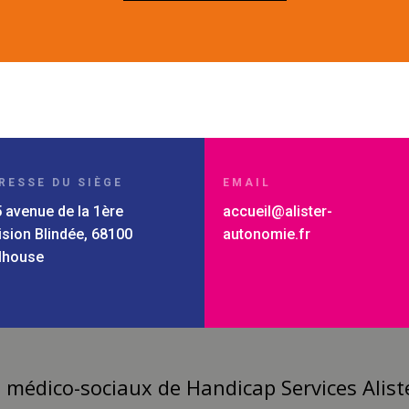
RESSE DU SIÈGE
EMAIL
 avenue de la 1ère
accueil@alister-
ision Blindée, 68100
autonomie.fr
lhouse
 médico-sociaux de Handicap Services Aliste