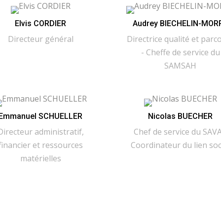
Elvis CORDIER
Audrey BIECHELIN-MOR
Directeur général
Directrice qualité et parc
- Cheffe de service du
SAMSAH
Emmanuel SCHUELLER
Nicolas BUECHER
Directeur administratif,
Chef de service du SAVA
financier et ressources
Coordinateur du lien soc
matérielles