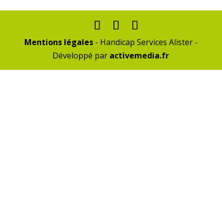
Mentions légales
- Handicap Services Alister -
Développé par
activemedia.fr