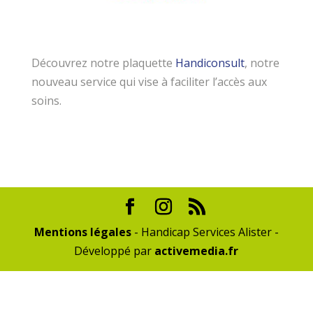
Découvrez notre plaquette
Handiconsult
, notre
nouveau service qui vise à faciliter l’accès aux
soins.
Mentions légales
- Handicap Services Alister -
Développé par
activemedia.fr