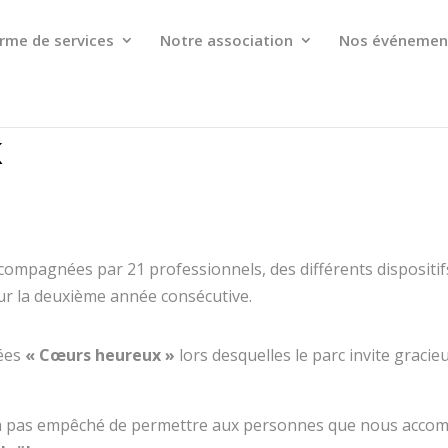
rme de services
Notre association
Nos événemen
K
ompagnées par 21 professionnels, des différents dispositifs
ur la deuxième année consécutive.
nées
« Cœurs heureux »
lors desquelles le parc invite graci
 a pas empêché de permettre aux personnes que nous acco